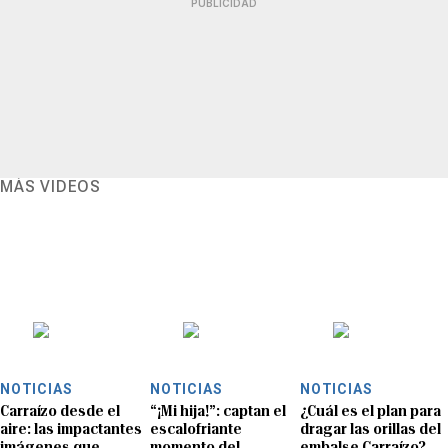
PUBLICIDAD
MÁS VIDEOS
NOTICIAS
NOTICIAS
NOTICIAS
Carraízo desde el
“¡Mi hija!”: captan el
¿Cuál es el plan para
aire: las impactantes
escalofriante
dragar las orillas del
imágenes que
momento del
embalse Carraízo?