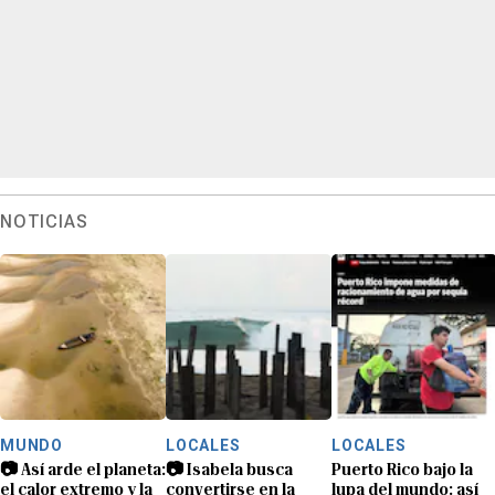
NOTICIAS
MUNDO
LOCALES
LOCALES
📷 Así arde el planeta:
📷 Isabela busca
Puerto Rico bajo la
el calor extremo y la
convertirse en la
lupa del mundo: así