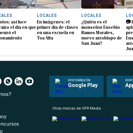
CALES
LOCALES
LOCALES
LO
otos: así luce
En imágenes: el
¿Quién es el
📷 
raízo el día en que
primer día de clases
monseñor Eusebio
apl
enzó el
en una escuela en
Ramos Morales,
pre
ionamiento
Toa Alta
nuevo arzobispo de
Eu
San Juan?
arz
Ju
DISPONIBLE EN
DISP
Google Play
Ap
omos?
s
Otras marcas de GFR Media
 hoy
oncursos
io