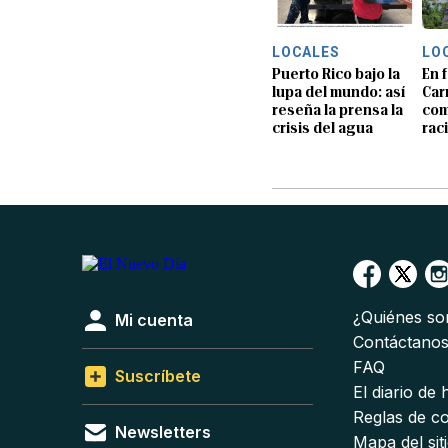
LOCALES
LO
Puerto Rico bajo la
En f
lupa del mundo: así
Car
reseña la prensa la
com
crisis del agua
rac
¿Quiénes s
Mi cuenta
Contáctano
FAQ
Suscríbete
El diario de
Reglas de c
Newsletters
Mapa del sit