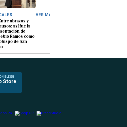
CALES
VER MÁS
Entre abrazos y
ausos: así fue la
sentación de
sebio Ramos como
obispo de San
an
ONIBLE EN
p Store