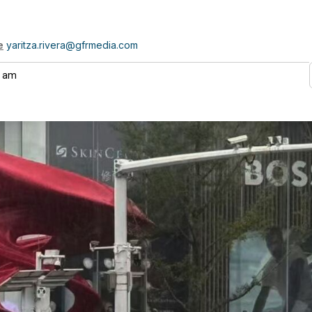
e
yaritza.rivera@gfrmedia.com
3 am