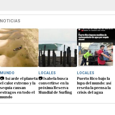
NOTICIAS
MUNDO
LOCALES
LOCALES
📷 Así arde el planeta:
📷 Isabela busca
Puerto Rico bajo la
el calor extremo y la
convertirse en la
lupa del mundo: así
sequía causan
próxima Reserva
reseña la prensa la
estragos en todo el
Mundial de Surfing
crisis del agua
mundo