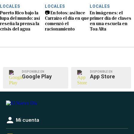
LOCALES
LOCALES
LOCALES
Puerto Rico bajo la
📷 En fotos: así luce
En imágenes: el
lupa del mundo: así
Carraízo el día en que
primer día de clases
reseña la prensa la
comenzó el
en una escuela en
crisis del agua
racionamiento
Toa Alta
DISPONIBLE EN
DISPONIBLE EN
Google Play
App Store
Mi cuenta