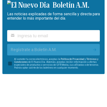
Boletín A.M.
Las noticias explicadas de forma sencilla y directa para
entender lo más importante del día.
Regístrate a Boletín A.M.
Al someter tu correo electrónico, aceptas la
Política de Privacidad
y
Términos y
Condiciones
de El Nuevo Día. Además, aceptas recibir información u ofertas
especiales de productos o servicios de GFR Media, sus afiliadas o de terceros.
Podrás optar salirte de los boletines en cualquier momento.