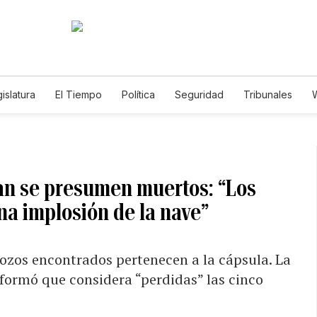
islatura
El Tiempo
Política
Seguridad
Tribunales
W
Caso Gabriela Nicole
tan se presumen muertos: “Los
a implosión de la nave”
ozos encontrados pertenecen a la cápsula. La
ormó que considera “perdidas” las cinco