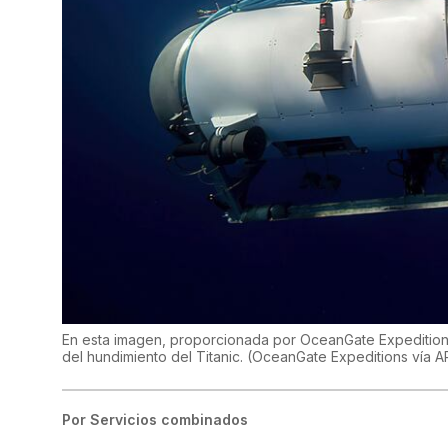
En esta imagen, proporcionada por OceanGate Expeditions, 
del hundimiento del Titanic. (OceanGate Expeditions vía 
Por
Servicios combinados