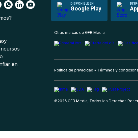
DISPONIBLE EN
DISP
Google Play
Ap
omos?
s
Otras marcas de GFR Media
 hoy
oncursos
io
nfiar en
Política de privacidad
Términos y condicion
©
2026
GFR Media, Todos los Derechos Rese