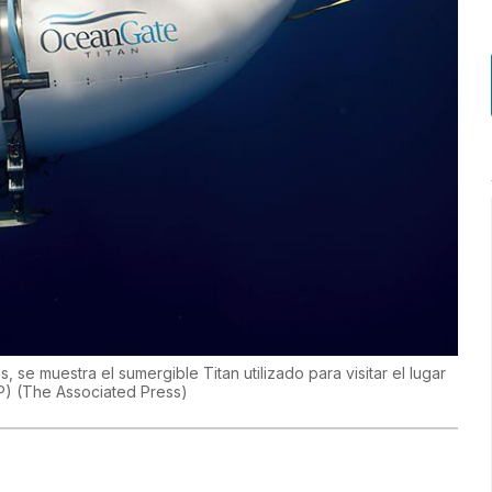
se muestra el sumergible Titan utilizado para visitar el lugar
AP)
(
The Associated Press
)