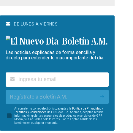
DE LUNES A VIERNES
Boletín A.M.
Las noticias explicadas de forma sencilla y
directa para entender lo más importante del día.
Regístrate a Boletín A.M.
Al someter tu correo electrónico, aceptas la
Política de Privacidad
y
Términos y Condiciones
de El Nuevo Día. Además, aceptas recibir
información u ofertas especiales de productos o servicios de GFR
Media, sus afiliadas o de terceros. Podrás optar salirte de los
boletines en cualquier momento.