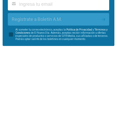
Regístrate a Boletín A.M.
Al someter tu correo electrónico, aceptas la
Política de Privacidad
y
Términos y
Condiciones
de El Nuevo Día. Además, aceptas recibir información u ofertas
especiales de productos o servicios de GFR Media, sus afiliadas o de terceros.
Podrás optar salirte de los boletines en cualquier momento.