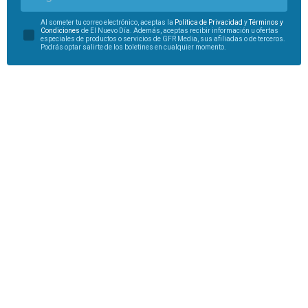
Al someter tu correo electrónico, aceptas la
Política de Privacidad
y
Términos y
Condiciones
de El Nuevo Día. Además, aceptas recibir información u ofertas
especiales de productos o servicios de GFR Media, sus afiliadas o de terceros.
Podrás optar salirte de los boletines en cualquier momento.