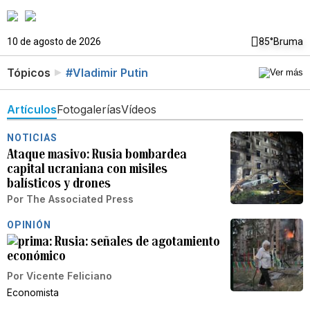
10 de agosto de 2026
85°
Bruma
Tópicos
#Vladimir Putin
Artículos
Fotogalerías
Vídeos
NOTICIAS
Ataque masivo: Rusia bombardea
capital ucraniana con misiles
balísticos y drones
Por
The Associated Press
OPINIÓN
Rusia: señales de agotamiento
económico
Por
Vicente Feliciano
Economista