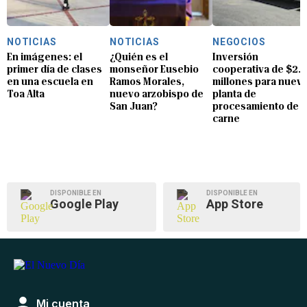
NOTICIAS
NOTICIAS
NEGOCIOS
En imágenes: el
¿Quién es el
Inversión
primer día de clases
monseñor Eusebio
cooperativa de $2.8
en una escuela en
Ramos Morales,
millones para nuev
Toa Alta
nuevo arzobispo de
planta de
San Juan?
procesamiento de
carne
DISPONIBLE EN
DISPONIBLE EN
Google Play
App Store
Mi cuenta