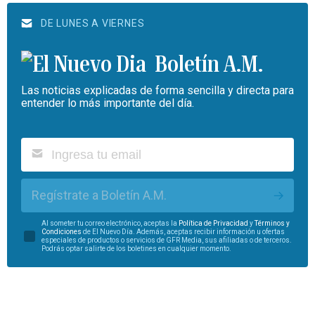
DE LUNES A VIERNES
Boletín A.M.
Las noticias explicadas de forma sencilla y directa para
entender lo más importante del día.
Regístrate a Boletín A.M.
Al someter tu correo electrónico, aceptas la
Política de Privacidad
y
Términos y
Condiciones
de El Nuevo Día. Además, aceptas recibir información u ofertas
especiales de productos o servicios de GFR Media, sus afiliadas o de terceros.
Podrás optar salirte de los boletines en cualquier momento.