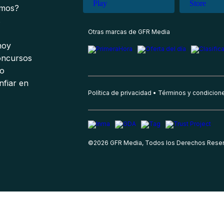
omos?
s
Otras marcas de GFR Media
 hoy
oncursos
io
nfiar en
Política de privacidad
Términos y condicion
©
2026
GFR Media, Todos los Derechos Rese