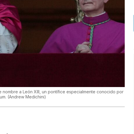
 nombre a León XIII, un pontífice especialmente conocido por
rum.
(
Andrew Medichini
)