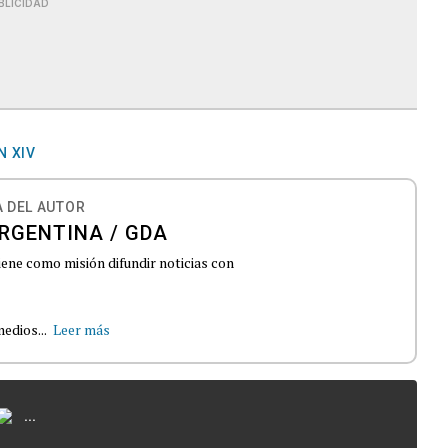
BLICIDAD
N XIV
 DEL AUTOR
RGENTINA / GDA
iene como misión difundir noticias con
edios...
Leer más
...