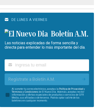
DE LUNES A VIERNES
Boletín A.M.
Las noticias explicadas de forma sencilla y
directa para entender lo más importante del día.
Regístrate a Boletín A.M.
Al someter tu correo electrónico, aceptas la
Política de Privacidad
y
Términos y Condiciones
de El Nuevo Día. Además, aceptas recibir
información u ofertas especiales de productos o servicios de GFR
Media, sus afiliadas o de terceros. Podrás optar salirte de los
boletines en cualquier momento.