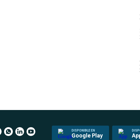
DISPONIBLE EN
DISP
Google Play
Ap