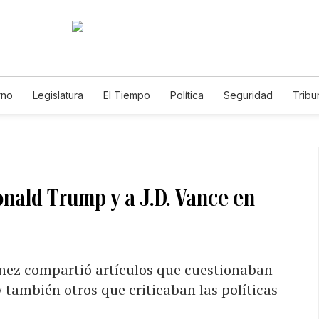
rno
Legislatura
El Tiempo
Política
Seguridad
Tribu
Educador
Caso Gabriela Nicole
onald Trump y a J.D. Vance en
s
ínez compartió artículos que cuestionaban
 también otros que criticaban las políticas