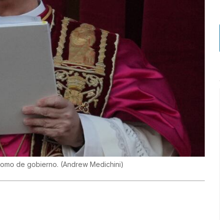
 como de gobierno.
(
Andrew Medichini
)