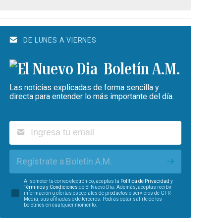
DE LUNES A VIERNES
Boletín A.M.
Las noticias explicadas de forma sencilla y
directa para entender lo más importante del día.
Regístrate a Boletín A.M.
Al someter tu correo electrónico, aceptas la
Política de Privacidad
y
Términos y Condiciones
de El Nuevo Día. Además, aceptas recibir
información u ofertas especiales de productos o servicios de GFR
Media, sus afiliadas o de terceros. Podrás optar salirte de los
boletines en cualquier momento.