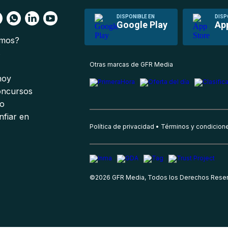
DISPONIBLE EN
DISP
Google Play
Ap
omos?
s
Otras marcas de GFR Media
 hoy
oncursos
io
nfiar en
Política de privacidad
Términos y condicion
©
2026
GFR Media, Todos los Derechos Rese