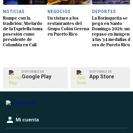
NOTICIAS
NEGOCIOS
DEPORTES
Rompe con la
Un vistazo a los
La Borinqueña se
tradición: Abelardo
restaurantes del
pegó en Santo
de la Espriella toma
Grupo Colón Gerena
Domingo 2026: un
posesión como
en Puerto Rico
repaso en imágene
presidente de
a las 34 medallas de
Colombia en Cali
oro de Puerto Rico
DISPONIBLE EN
DISPONIBLE EN
Google Play
App Store
Mi cuenta