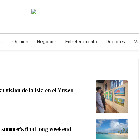
as
Opinión
Negocios
Entretenimiento
Deportes
Ma
iencia y Ambiente
Gastronomía
De Viaje
Tecnología
Podcasts
Horóscopos
Newsletters
Feriados
Especial
 visión de la isla en el Museo
a summer’s final long weekend