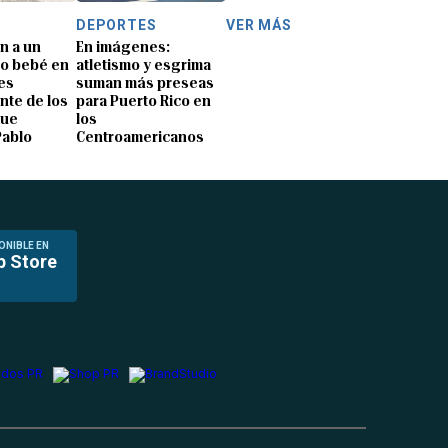
DEPORTES
VER MÁS
n a un
En imágenes:
o bebé en
atletismo y esgrima
es
suman más preseas
nte de los
para Puerto Rico en
que
los
Pablo
Centroamericanos
ONIBLE EN
p Store