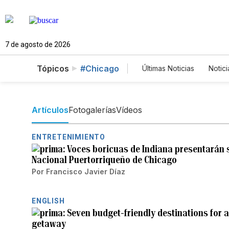
7 de agosto de 2026
Tópicos
#Chicago
Últimas Noticias
Notici
Estados Unidos
C
Fotos
English
Artículos
Fotogalerías
Vídeos
ENTRETENIMIENTO
Voces boricuas de Indiana presentarán su
Nacional Puertorriqueño de Chicago
Por
Francisco Javier Díaz
ENGLISH
Seven budget-friendly destinations for 
getaway