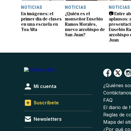
NOTICIAS
NOTICIAS
NOTICIAS
En imágenes: el
¿Quién es el
📷 Entre a
primer día de clases
monseñor Eusebio
aplausos: a
en una escuela en
Ramos Morales,
presentaci
Toa Alta
nuevo arzobispo de
Eusebio R
San Juan?
arzobispo 
Juan
¿Quiénes s
Mi cuenta
Contáctano
FAQ
Suscríbete
El diario de
Reglas de c
Newsletters
Mapa del sit
¿Por qué co