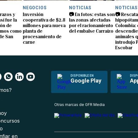
NEGOCIOS
NOTICIAS
NOTICIAS
brazos y
Inversión
📷 En fotos: estas son
📷 Rescata
sí fue la
cooperativa de $2.8
las zonas afectadas
hipopótam
ón de
millones para nueva
por el racionamiento
Colombia: 
amos como
planta de
del embalse Carraízo
descendie
de San
procesamiento de
animales 
carne
introdujo 
Escobar
DISPONIBLE EN
DISP
Google Play
Ap
omos?
s
Otras marcas de GFR Media
 hoy
oncursos
io
nfiar en