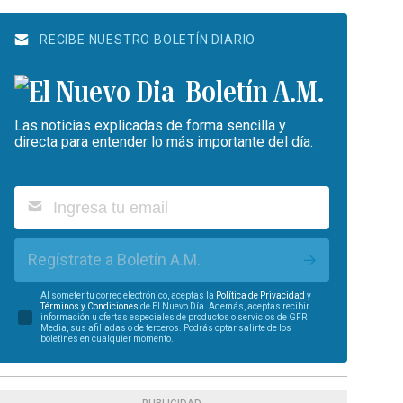
RECIBE NUESTRO BOLETÍN DIARIO
Boletín A.M.
Las noticias explicadas de forma sencilla y
directa para entender lo más importante del día.
Regístrate a Boletín A.M.
Al someter tu correo electrónico, aceptas la
Política de Privacidad
y
Términos y Condiciones
de El Nuevo Día. Además, aceptas recibir
información u ofertas especiales de productos o servicios de GFR
Media, sus afiliadas o de terceros. Podrás optar salirte de los
boletines en cualquier momento.