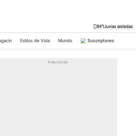
84°
Lluvias aisladas
gacín
Estilos de Vida
Mundo
Suscriptores
Juegos
Lotería
Vídeos
es
PUBLICIDAD