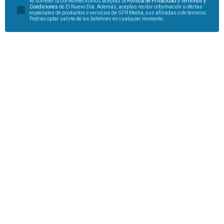
Al someter tu correo electrónico, aceptas la
Política de Privacidad
y
Términos y
Condiciones
de El Nuevo Día. Además, aceptas recibir información u ofertas
especiales de productos o servicios de GFR Media, sus afiliadas o de terceros.
Podrás optar salirte de los boletines en cualquier momento.