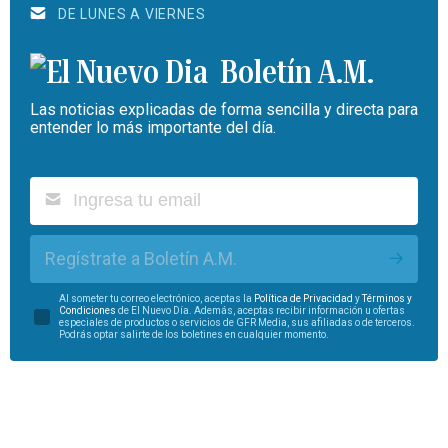
DE LUNES A VIERNES
Boletín A.M.
Las noticias explicadas de forma sencilla y directa para
entender lo más importante del día.
Regístrate a Boletín A.M.
Al someter tu correo electrónico, aceptas la
Política de Privacidad
y
Términos y
Condiciones
de El Nuevo Día. Además, aceptas recibir información u ofertas
especiales de productos o servicios de GFR Media, sus afiliadas o de terceros.
Podrás optar salirte de los boletines en cualquier momento.