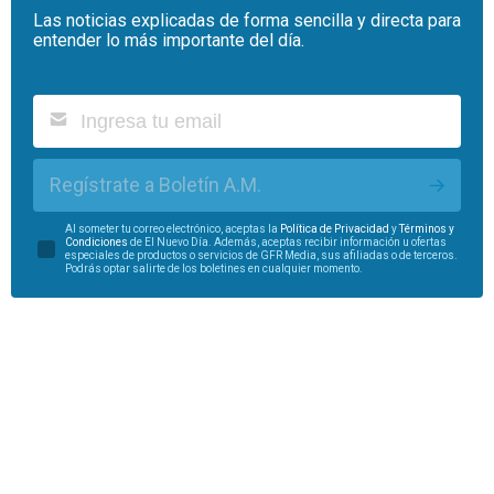
Las noticias explicadas de forma sencilla y directa para
entender lo más importante del día.
Regístrate a Boletín A.M.
Al someter tu correo electrónico, aceptas la
Política de Privacidad
y
Términos y
Condiciones
de El Nuevo Día. Además, aceptas recibir información u ofertas
especiales de productos o servicios de GFR Media, sus afiliadas o de terceros.
Podrás optar salirte de los boletines en cualquier momento.