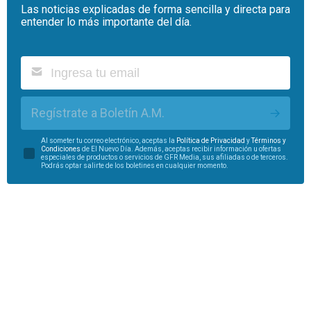
Las noticias explicadas de forma sencilla y directa para
entender lo más importante del día.
Regístrate a Boletín A.M.
Al someter tu correo electrónico, aceptas la
Política de Privacidad
y
Términos y
Condiciones
de El Nuevo Día. Además, aceptas recibir información u ofertas
especiales de productos o servicios de GFR Media, sus afiliadas o de terceros.
Podrás optar salirte de los boletines en cualquier momento.