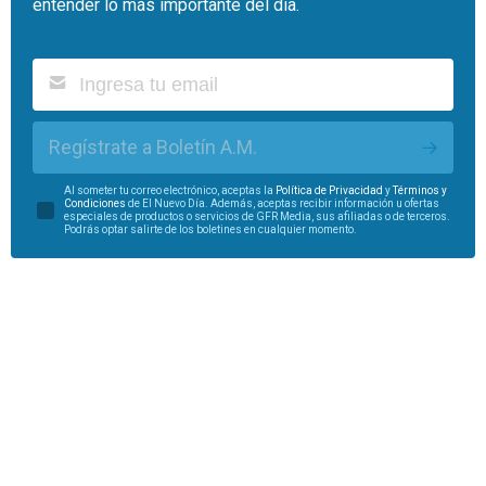
entender lo más importante del día.
Regístrate a Boletín A.M.
Al someter tu correo electrónico, aceptas la
Política de Privacidad
y
Términos y
Condiciones
de El Nuevo Día. Además, aceptas recibir información u ofertas
especiales de productos o servicios de GFR Media, sus afiliadas o de terceros.
Podrás optar salirte de los boletines en cualquier momento.