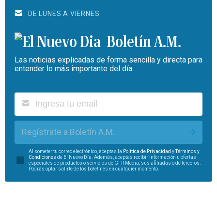
DE LUNES A VIERNES
Boletín A.M.
Las noticias explicadas de forma sencilla y directa para
entender lo más importante del día.
Regístrate a Boletín A.M.
Al someter tu correo electrónico, aceptas la
Política de Privacidad
y
Términos y
Condiciones
de El Nuevo Día. Además, aceptas recibir información u ofertas
especiales de productos o servicios de GFR Media, sus afiliadas o de terceros.
Podrás optar salirte de los boletines en cualquier momento.