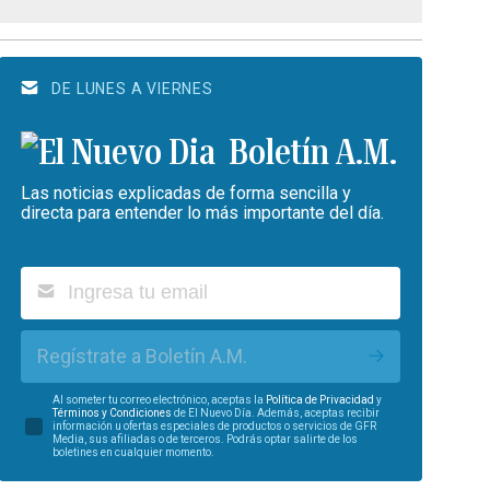
DE LUNES A VIERNES
Boletín A.M.
Las noticias explicadas de forma sencilla y
directa para entender lo más importante del día.
Regístrate a Boletín A.M.
Al someter tu correo electrónico, aceptas la
Política de Privacidad
y
Términos y Condiciones
de El Nuevo Día. Además, aceptas recibir
información u ofertas especiales de productos o servicios de GFR
Media, sus afiliadas o de terceros. Podrás optar salirte de los
boletines en cualquier momento.