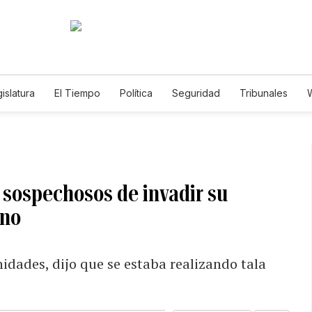
islatura
El Tiempo
Política
Seguridad
Tribunales
W
Caso Gabriela Nicole
s sospechosos de invadir su
ano
idades, dijo que se estaba realizando tala