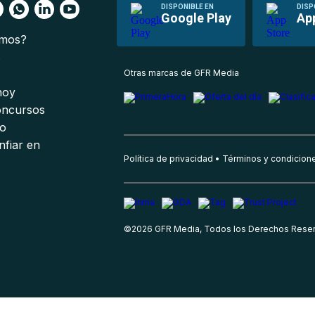
DISPONIBLE EN
DISP
Google Play
Ap
omos?
s
Otras marcas de GFR Media
 hoy
oncursos
io
nfiar en
Política de privacidad
Términos y condicion
©
2026
GFR Media, Todos los Derechos Rese