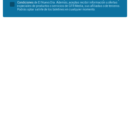
Condiciones
de El Nuevo Día. Además, aceptas recibir información u ofertas
especiales de productos o servicios de GFR Media, sus afiliadas o de terceros.
Podrás optar salirte de los boletines en cualquier momento.