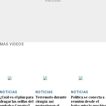
PUBLICIDAD
MÁS VIDEOS
NOTICIAS
NOTICIAS
NOTICIAS
¿Cuál es el plan para
Terremoto durante
Política se conecta a
dragar las orillas del
cirugía: así
reunión desde el
embalse Carraízo?
protegieron al
baño: mira lo que hiz