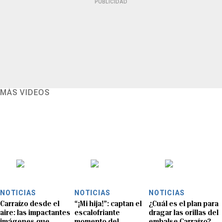
PUBLICIDAD
MÁS VIDEOS
NOTICIAS
NOTICIAS
NOTICIAS
Carraízo desde el
“¡Mi hija!”: captan el
¿Cuál es el plan para
aire: las impactantes
escalofriante
dragar las orillas del
imágenes que
momento del
embalse Carraízo?