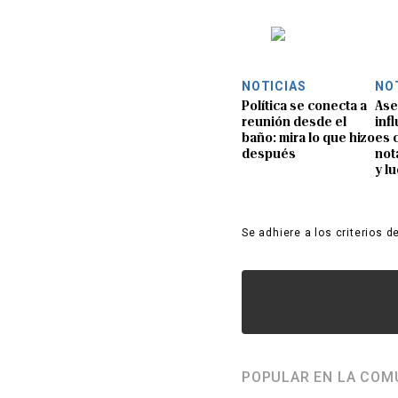
NOTICIAS
NO
Política se conecta a
Ase
reunión desde el
inf
baño: mira lo que hizo
es 
después
not
y l
Se adhiere a los criterios d
POPULAR EN LA COM