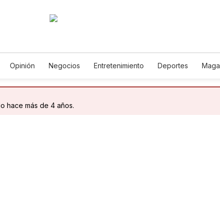
Opinión
Negocios
Entretenimiento
Deportes
Maga
cia y Ambiente
Gastronomía
De Viaje
Tecnología
Jue
Podcasts
Horóscopos
Newsletters
Feriados
Edict
do hace más de 4 años.