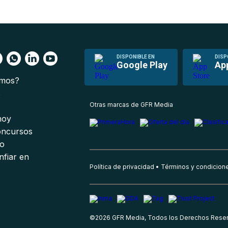
DISPONIBLE EN
DISP
Google Play
Ap
omos?
s
Otras marcas de GFR Media
 hoy
oncursos
io
nfiar en
Política de privacidad
Términos y condicion
©
2026
GFR Media, Todos los Derechos Rese