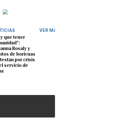
TICIAS
VER MÁS
y que tener
anidad”:
anna Rosaly y
ntos de boricuas
testan por crisis
el servicio de
ua