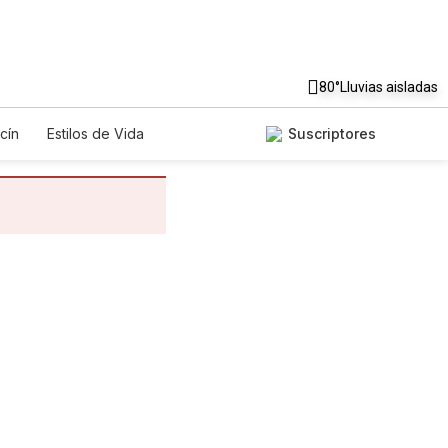
80°
Lluvias aisladas
cín
Estilos de Vida
Suscriptores
gos
Lotería
Vídeos
os
Especiales