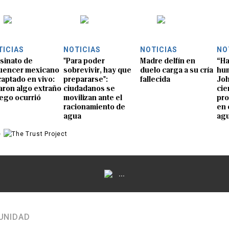
TICIAS
NOTICIAS
NOTICIAS
NO
sinato de
"Para poder
Madre delfín en
“Ha
luencer mexicano
sobrevivir, hay que
duelo carga a su cría
hum
captado en vivo:
prepararse":
fallecida
Joh
aron algo extraño
ciudadanos se
cie
uego ocurrió
movilizan ante el
pro
racionamiento de
en 
agua
ag
e
...
UNIDAD