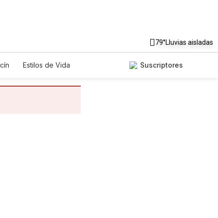
79°
Lluvias aisladas
cín
Estilos de Vida
Suscriptores
gos
Lotería
Vídeos
os
Especiales