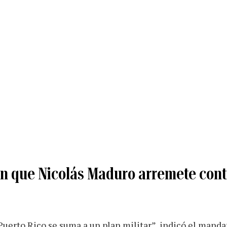
n que Nicolás Maduro arremete cont
uerto Rico se suma a un plan militar”, indicó el manda