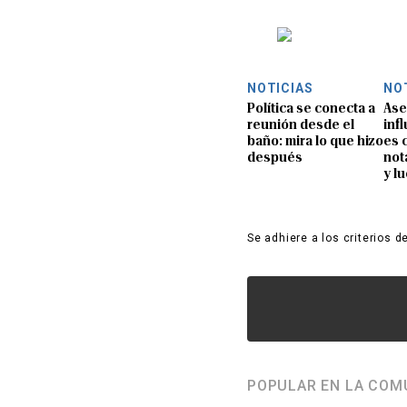
NOTICIAS
NO
Política se conecta a
Ase
reunión desde el
inf
baño: mira lo que hizo
es 
después
not
y l
Se adhiere a los criterios d
POPULAR EN LA COM