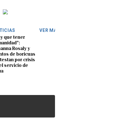
TICIAS
VER MÁS
y que tener
anidad”:
anna Rosaly y
ntos de boricuas
testan por crisis
el servicio de
ua