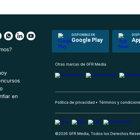
DISPONIBLE EN
DISP
Google Play
Ap
omos?
s
Otras marcas de GFR Media
 hoy
oncursos
io
nfiar en
Política de privacidad
Términos y condicion
©
2026
GFR Media, Todos los Derechos Rese