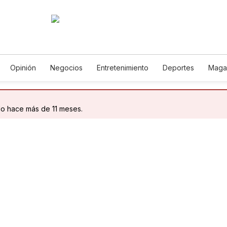
Opinión
Negocios
Entretenimiento
Deportes
Maga
cia y Ambiente
Gastronomía
De Viaje
Tecnología
Jue
Podcasts
Horóscopos
Newsletters
Feriados
Edict
do hace más de 11 meses.