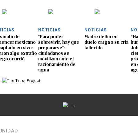
TICIAS
NOTICIAS
NOTICIAS
NO
sinato de
"Para poder
Madre delfín en
“Ha
luencer mexicano
sobrevivir, hay que
duelo carga a su cría
hum
captado en vivo:
prepararse":
fallecida
Joh
aron algo extraño
ciudadanos se
cie
uego ocurrió
movilizan ante el
pro
racionamiento de
en 
agua
ag
e
...
UNIDAD