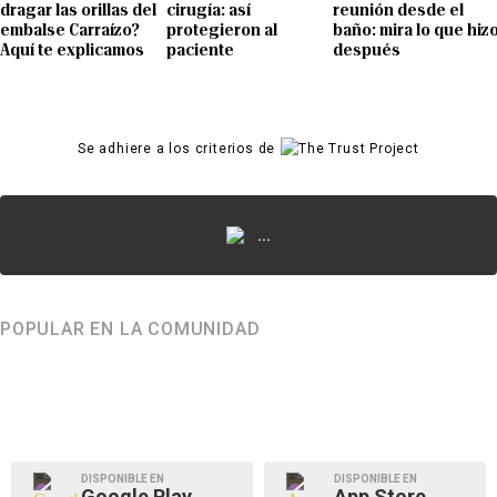
dragar las orillas del
cirugía: así
reunión desde el
embalse Carraízo?
protegieron al
baño: mira lo que hiz
Aquí te explicamos
paciente
después
Se adhiere a los criterios de
...
POPULAR EN LA COMUNIDAD
DISPONIBLE EN
DISPONIBLE EN
Google Play
App Store