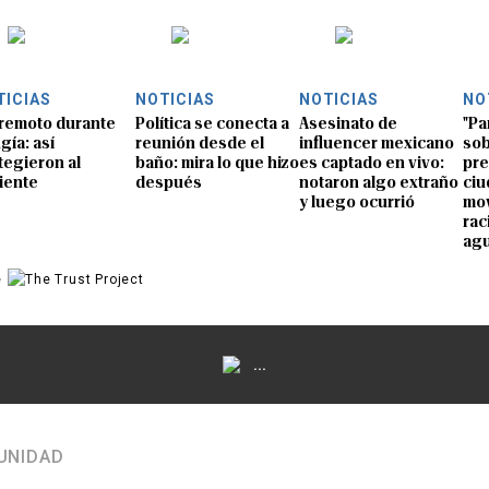
TICIAS
NOTICIAS
NOTICIAS
NO
remoto durante
Política se conecta a
Asesinato de
"Pa
gía: así
reunión desde el
influencer mexicano
sob
tegieron al
baño: mira lo que hizo
es captado en vivo:
pre
iente
después
notaron algo extraño
ciu
y luego ocurrió
mov
rac
ag
e
...
UNIDAD