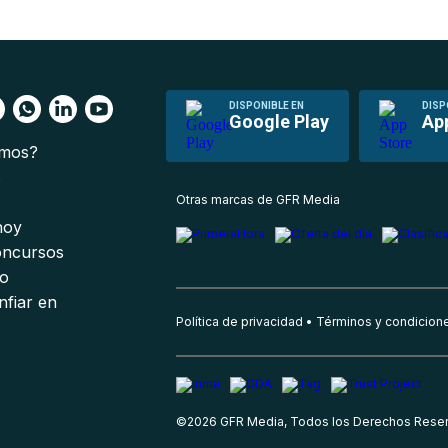
DISPONIBLE EN
DISP
Google Play
Ap
omos?
s
Otras marcas de GFR Media
 hoy
oncursos
io
nfiar en
Política de privacidad
Términos y condicion
©
2026
GFR Media, Todos los Derechos Rese