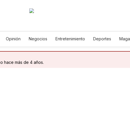
Opinión
Negocios
Entretenimiento
Deportes
Maga
cia y Ambiente
Gastronomía
De Viaje
Tecnología
Jue
Podcasts
Horóscopos
Newsletters
Feriados
Edict
do hace más de 4 años.