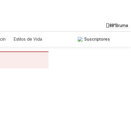
88°
Bruma
cín
Estilos de Vida
Suscriptores
gos
Lotería
Vídeos
os
Especiales