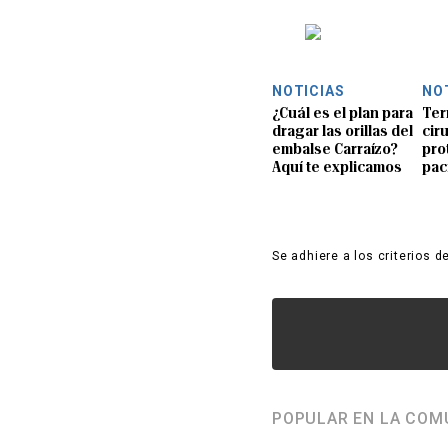
NOTICIAS
NO
¿Cuál es el plan para
Ter
dragar las orillas del
ciru
embalse Carraízo?
pro
Aquí te explicamos
pac
Se adhiere a los criterios d
POPULAR EN LA COM