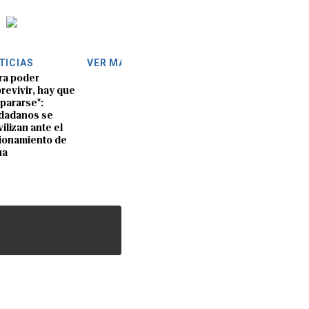
TICIAS
VER MÁS
ra poder
revivir, hay que
pararse":
dadanos se
ilizan ante el
ionamiento de
ua