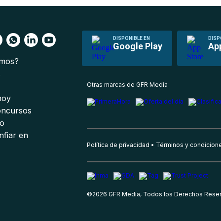
DISPONIBLE EN
DISP
Google Play
Ap
omos?
s
Otras marcas de GFR Media
 hoy
oncursos
io
nfiar en
Política de privacidad
Términos y condicion
©
2026
GFR Media, Todos los Derechos Rese