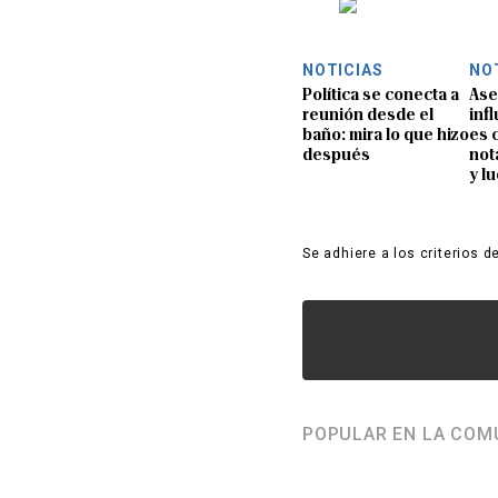
NOTICIAS
NO
Política se conecta a
Ase
reunión desde el
inf
baño: mira lo que hizo
es 
después
not
y l
Se adhiere a los criterios d
POPULAR EN LA COM