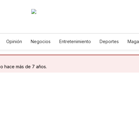
Opinión
Negocios
Entretenimiento
Deportes
Maga
cia y Ambiente
Gastronomía
De Viaje
Tecnología
Jue
Podcasts
Horóscopos
Newsletters
Feriados
Edict
do hace más de 7 años.