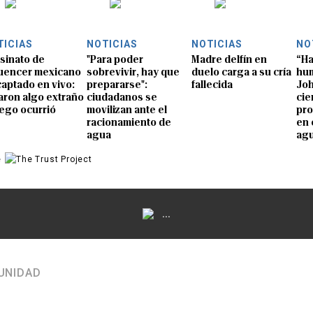
TICIAS
NOTICIAS
NOTICIAS
NO
sinato de
"Para poder
Madre delfín en
“Ha
luencer mexicano
sobrevivir, hay que
duelo carga a su cría
hum
captado en vivo:
prepararse":
fallecida
Joh
aron algo extraño
ciudadanos se
cie
uego ocurrió
movilizan ante el
pro
racionamiento de
en 
agua
ag
e
...
UNIDAD