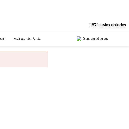
87°
Lluvias aisladas
cín
Estilos de Vida
Suscriptores
gos
Lotería
Vídeos
os
Especiales