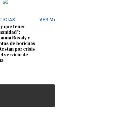
TICIAS
VER MÁS
y que tener
anidad”:
anna Rosaly y
ntos de boricuas
testan por crisis
el servicio de
ua