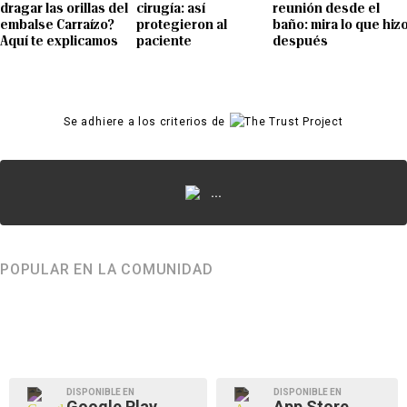
dragar las orillas del
cirugía: así
reunión desde el
embalse Carraízo?
protegieron al
baño: mira lo que hiz
Aquí te explicamos
paciente
después
Se adhiere a los criterios de
...
POPULAR EN LA COMUNIDAD
DISPONIBLE EN
DISPONIBLE EN
Google Play
App Store