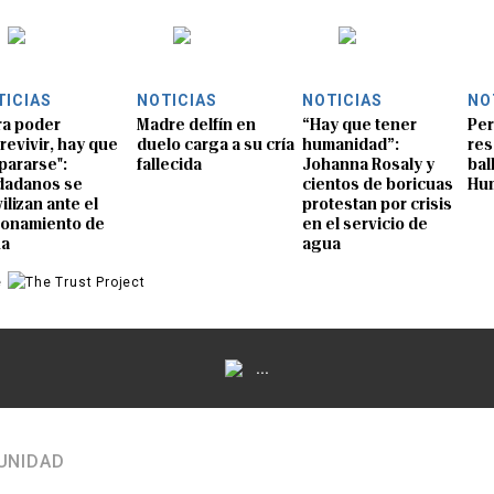
TICIAS
NOTICIAS
NOTICIAS
NO
ra poder
Madre delfín en
“Hay que tener
Per
revivir, hay que
duelo carga a su cría
humanidad”:
res
pararse":
fallecida
Johanna Rosaly y
bal
dadanos se
cientos de boricuas
Hu
ilizan ante el
protestan por crisis
ionamiento de
en el servicio de
ua
agua
e
...
UNIDAD