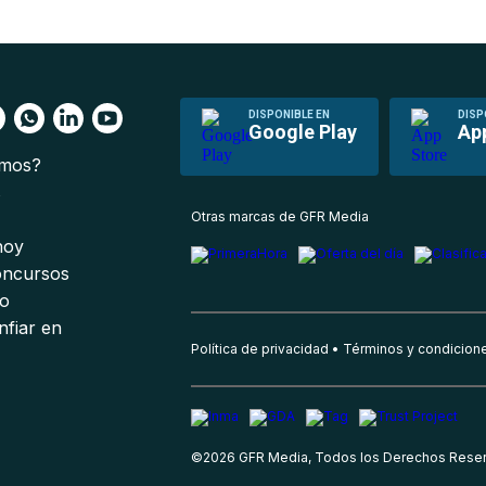
DISPONIBLE EN
DISP
Google Play
Ap
omos?
s
Otras marcas de GFR Media
 hoy
oncursos
io
nfiar en
Política de privacidad
Términos y condicion
©
2026
GFR Media, Todos los Derechos Rese