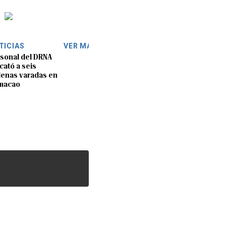
TICIAS
VER MÁS
sonal del DRNA
cató a seis
lenas varadas en
macao