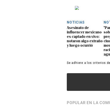
NOTICIAS
NO
Asesinato de
"Pa
influencer mexicano
sob
es captado en vivo:
pre
notaron algo extraño
ciu
y luego ocurrió
mov
rac
ag
Se adhiere a los criterios d
POPULAR EN LA COM