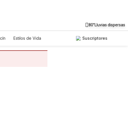
80°
Lluvias dispersas
cín
Estilos de Vida
Suscriptores
gos
Lotería
Vídeos
os
Especiales