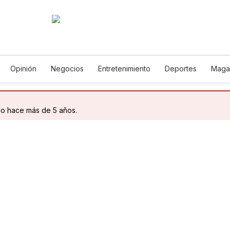
Opinión
Negocios
Entretenimiento
Deportes
Maga
cia y Ambiente
Gastronomía
De Viaje
Tecnología
Jue
Podcasts
Horóscopos
Newsletters
Feriados
Edict
do hace más de 5 años.