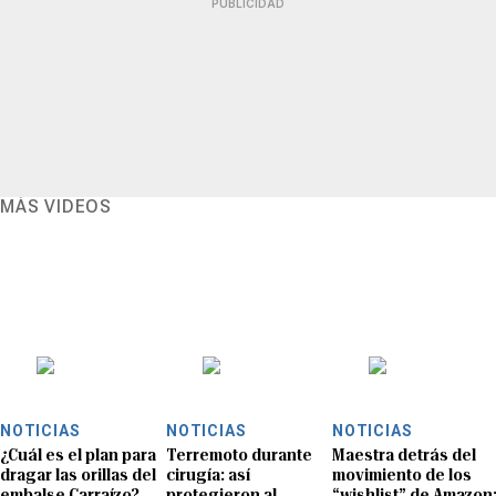
PUBLICIDAD
MÁS VIDEOS
NOTICIAS
NOTICIAS
NOTICIAS
¿Cuál es el plan para
Terremoto durante
Maestra detrás del
dragar las orillas del
cirugía: así
movimiento de los
embalse Carraízo?
protegieron al
“wishlist” de Amazon