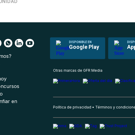
UNIDAD
DISPONIBLE EN
DISP
Google Play
Ap
omos?
s
Otras marcas de GFR Media
 hoy
oncursos
io
nfiar en
Política de privacidad
Términos y condicion