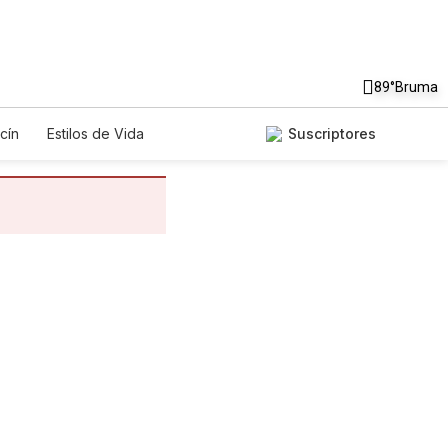
89°
Bruma
cín
Estilos de Vida
Suscriptores
gos
Lotería
Vídeos
os
Especiales