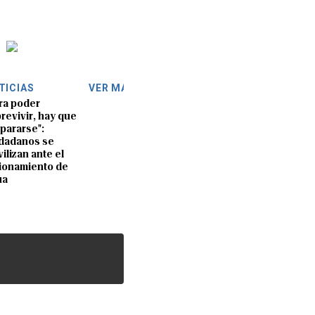
TICIAS
VER MÁS
ra poder
revivir, hay que
pararse":
dadanos se
ilizan ante el
ionamiento de
ua