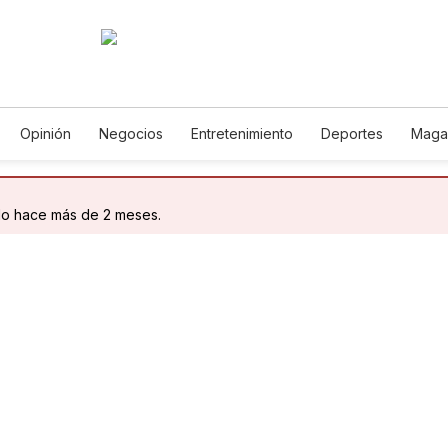
Opinión
Negocios
Entretenimiento
Deportes
Maga
cia y Ambiente
Gastronomía
De Viaje
Tecnología
Jue
Podcasts
Horóscopos
Newsletters
Feriados
Edict
do hace más de 2 meses.