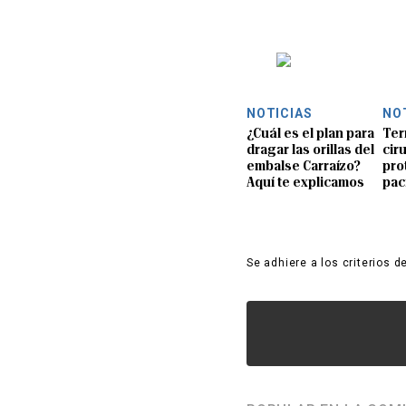
NOTICIAS
NO
¿Cuál es el plan para
Ter
dragar las orillas del
ciru
embalse Carraízo?
pro
Aquí te explicamos
pac
Se adhiere a los criterios d