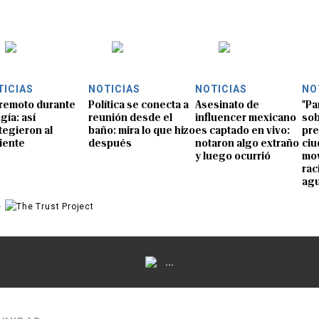
TICIAS
NOTICIAS
NOTICIAS
NO
remoto durante
Política se conecta a
Asesinato de
"Pa
gía: así
reunión desde el
influencer mexicano
sob
tegieron al
baño: mira lo que hizo
es captado en vivo:
pre
iente
después
notaron algo extraño
ciu
y luego ocurrió
mov
rac
ag
e
...