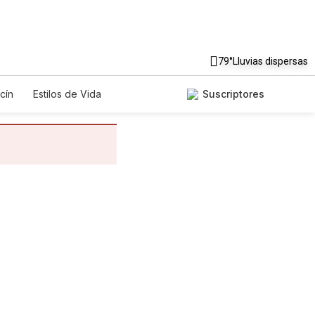
79°
Lluvias dispersas
cín
Estilos de Vida
Suscriptores
gos
Lotería
Vídeos
os
Especiales