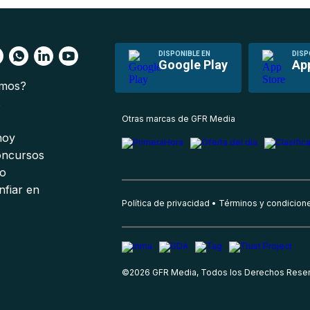
DISPONIBLE EN
DISP
Google Play
Ap
omos?
s
Otras marcas de GFR Media
 hoy
oncursos
io
nfiar en
Política de privacidad
Términos y condicion
©
2026
GFR Media, Todos los Derechos Rese