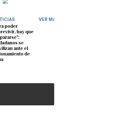
TICIAS
VER MÁS
ra poder
revivir, hay que
pararse":
dadanos se
ilizan ante el
ionamiento de
ua