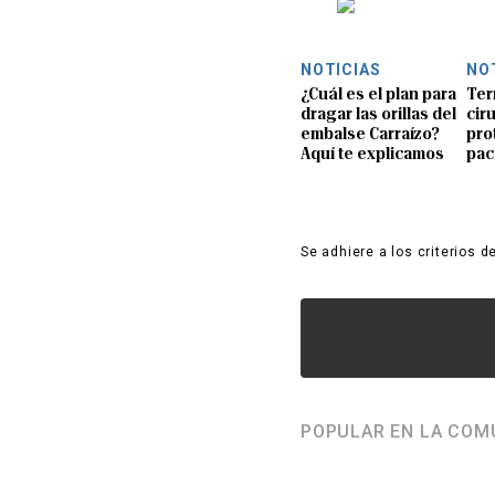
NOTICIAS
NO
¿Cuál es el plan para
Ter
dragar las orillas del
ciru
embalse Carraízo?
pro
Aquí te explicamos
pac
Se adhiere a los criterios d
POPULAR EN LA COM