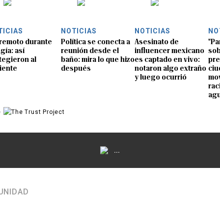
TICIAS
NOTICIAS
NOTICIAS
NO
remoto durante
Política se conecta a
Asesinato de
"Pa
gía: así
reunión desde el
influencer mexicano
sob
tegieron al
baño: mira lo que hizo
es captado en vivo:
pre
iente
después
notaron algo extraño
ciu
y luego ocurrió
mov
rac
ag
e
...
UNIDAD