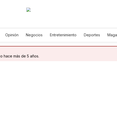
Opinión
Negocios
Entretenimiento
Deportes
Maga
cia y Ambiente
Gastronomía
De Viaje
Tecnología
Jue
Podcasts
Horóscopos
Newsletters
Feriados
Edict
do hace más de 5 años.