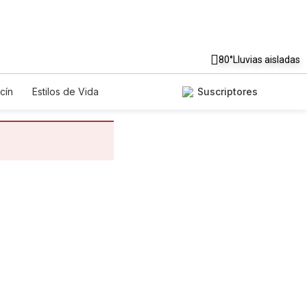
80°
Lluvias aisladas
cín
Estilos de Vida
Suscriptores
gos
Lotería
Vídeos
os
Especiales