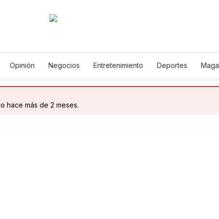
Opinión
Negocios
Entretenimiento
Deportes
Maga
cia y Ambiente
Gastronomía
De Viaje
Tecnología
Jue
Podcasts
Horóscopos
Newsletters
Feriados
Edict
do hace más de 2 meses.