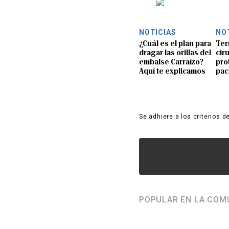
NOTICIAS
NO
¿Cuál es el plan para
Ter
dragar las orillas del
ciru
embalse Carraízo?
pro
Aquí te explicamos
pac
Se adhiere a los criterios d
POPULAR EN LA COM