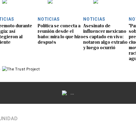
TICIAS
NOTICIAS
NOTICIAS
NO
remoto durante
Política se conecta a
Asesinato de
"Pa
gía: así
reunión desde el
influencer mexicano
sob
tegieron al
baño: mira lo que hizo
es captado en vivo:
pre
iente
después
notaron algo extraño
ciu
y luego ocurrió
mov
rac
ag
e
...
UNIDAD