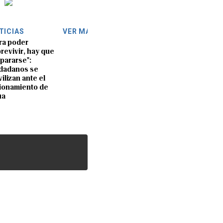
TICIAS
VER MÁS
ra poder
revivir, hay que
pararse":
dadanos se
ilizan ante el
ionamiento de
ua