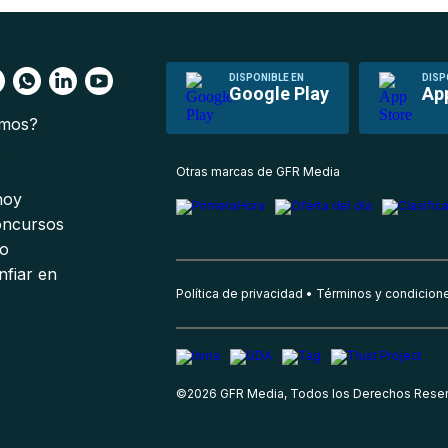
DISPONIBLE EN
DISP
Google Play
Ap
omos?
s
Otras marcas de GFR Media
 hoy
oncursos
io
nfiar en
Política de privacidad
Términos y condicion
©
2026
GFR Media, Todos los Derechos Rese