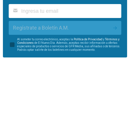
Regístrate a Boletín A.M.
Al someter tu correo electrónico, aceptas la
Política de Privacidad
y
Términos y
Condiciones
de El Nuevo Día. Además, aceptas recibir información u ofertas
especiales de productos o servicios de GFR Media, sus afiliadas o de terceros.
Podrás optar salirte de los boletines en cualquier momento.