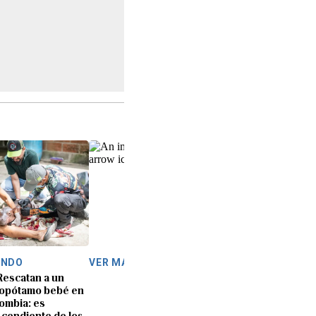
NDO
VER MÁS
Rescatan a un
opótamo bebé en
ombia: es
cendiente de los