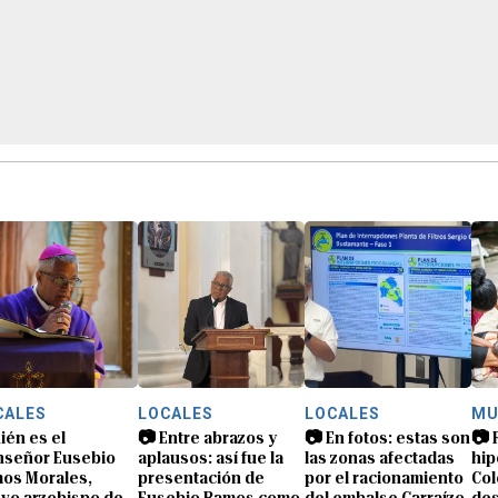
CALES
LOCALES
LOCALES
MU
ién es el
📷 Entre abrazos y
📷 En fotos: estas son
📷 
señor Eusebio
aplausos: así fue la
las zonas afectadas
hip
os Morales,
presentación de
por el racionamiento
Col
vo arzobispo de
Eusebio Ramos como
del embalse Carraízo
des