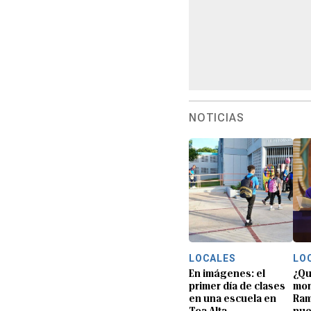
NOTICIAS
LOCALES
LO
En imágenes: el
¿Qu
primer día de clases
mon
en una escuela en
Ram
Toa Alta
nue