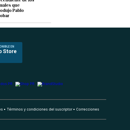
males que
rodujo Pablo
obar
ONIBLE EN
p Store
es
Términos y condiciones del suscriptor
Correcciones