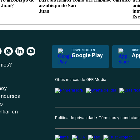
 Juan?
arzobispo de San
ani
Juan
int
Esc
DISPONIBLE EN
DISP
Google Play
Ap
omos?
s
Otras marcas de GFR Media
 hoy
oncursos
io
nfiar en
Política de privacidad
Términos y condicion