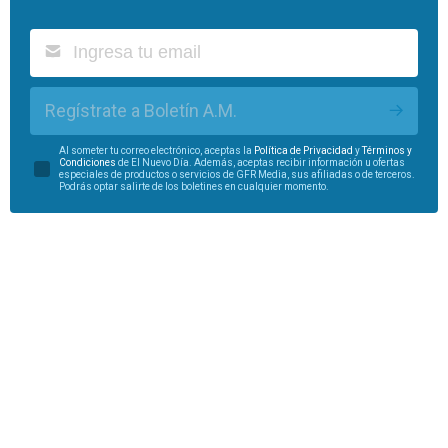
Regístrate a Boletín A.M.
Al someter tu correo electrónico, aceptas la
Política de Privacidad
y
Términos y
Condiciones
de El Nuevo Día. Además, aceptas recibir información u ofertas
especiales de productos o servicios de GFR Media, sus afiliadas o de terceros.
Podrás optar salirte de los boletines en cualquier momento.