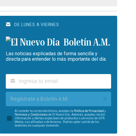
DE LUNES A VIERNES
Boletín A.M.
Las noticias explicadas de forma sencilla y
directa para entender lo más importante del día.
Regístrate a Boletín A.M.
Al someter tu correo electrónico, aceptas la
Política de Privacidad
y
Términos y Condiciones
de El Nuevo Día. Además, aceptas recibir
información u ofertas especiales de productos o servicios de GFR
Media, sus afiliadas o de terceros. Podrás optar salirte de los
boletines en cualquier momento.