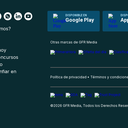
DISPONIBLE EN
DISP
Google Play
Ap
omos?
s
Otras marcas de GFR Media
 hoy
oncursos
io
nfiar en
Política de privacidad
Términos y condicion
©
2026
GFR Media, Todos los Derechos Rese