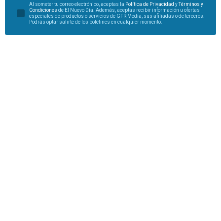
Al someter tu correo electrónico, aceptas la
Política de Privacidad
y
Términos y
Condiciones
de El Nuevo Día. Además, aceptas recibir información u ofertas
especiales de productos o servicios de GFR Media, sus afiliadas o de terceros.
Podrás optar salirte de los boletines en cualquier momento.