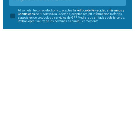
Al someter tu correo electrónico, aceptas la
Política de Privacidad
y
Términos y
Condiciones
de El Nuevo Día. Además, aceptas recibir información u ofertas
especiales de productos o servicios de GFR Media, sus afiliadas o de terceros.
Podrás optar salirte de los boletines en cualquier momento.