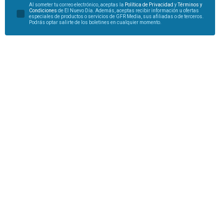
Al someter tu correo electrónico, aceptas la
Política de Privacidad
y
Términos y
Condiciones
de El Nuevo Día. Además, aceptas recibir información u ofertas
especiales de productos o servicios de GFR Media, sus afiliadas o de terceros.
Podrás optar salirte de los boletines en cualquier momento.