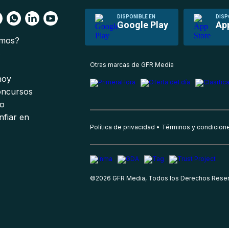
DISPONIBLE EN
DISP
Google Play
Ap
omos?
s
Otras marcas de GFR Media
 hoy
oncursos
io
nfiar en
Política de privacidad
Términos y condicion
©
2026
GFR Media, Todos los Derechos Rese