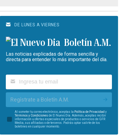
DE LUNES A VIERNES
Boletín A.M.
Las noticias explicadas de forma sencilla y
directa para entender lo más importante del día.
Regístrate a Boletín A.M.
Al someter tu correo electrónico, aceptas la
Política de Privacidad
y
Términos y Condiciones
de El Nuevo Día. Además, aceptas recibir
información u ofertas especiales de productos o servicios de GFR
Media, sus afiliadas o de terceros. Podrás optar salirte de los
boletines en cualquier momento.