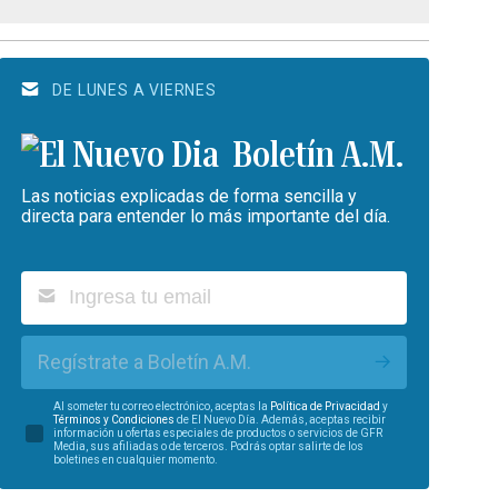
DE LUNES A VIERNES
Boletín A.M.
Las noticias explicadas de forma sencilla y
directa para entender lo más importante del día.
Regístrate a Boletín A.M.
Al someter tu correo electrónico, aceptas la
Política de Privacidad
y
Términos y Condiciones
de El Nuevo Día. Además, aceptas recibir
información u ofertas especiales de productos o servicios de GFR
Media, sus afiliadas o de terceros. Podrás optar salirte de los
boletines en cualquier momento.