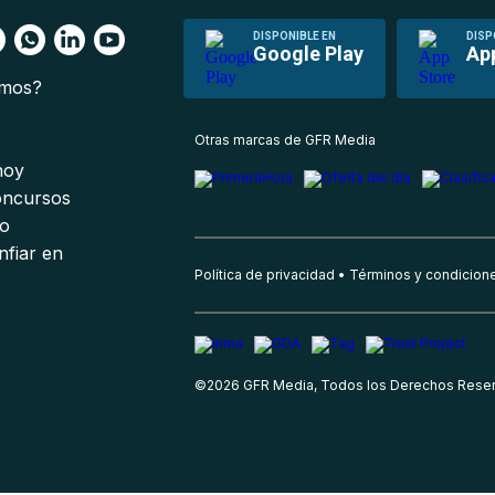
DISPONIBLE EN
DISP
Google Play
Ap
omos?
s
Otras marcas de GFR Media
 hoy
oncursos
io
nfiar en
Política de privacidad
Términos y condicion
©
2026
GFR Media, Todos los Derechos Rese