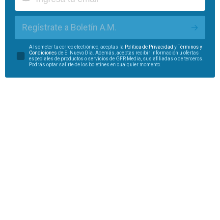
Regístrate a Boletín A.M.
Al someter tu correo electrónico, aceptas la
Política de Privacidad
y
Términos y
Condiciones
de El Nuevo Día. Además, aceptas recibir información u ofertas
especiales de productos o servicios de GFR Media, sus afiliadas o de terceros.
Podrás optar salirte de los boletines en cualquier momento.