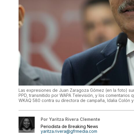
Las expresiones de Juan Zaragoza Gómez (en la foto) surg
PPD, transmitido por WAPA Televisión, y los comentarios
WKAQ 580 contra su directora de campaña, Idalia Colón y 
Por
Yaritza Rivera Clemente
Periodista de Breaking News
yaritza.rivera@gfrmedia.com