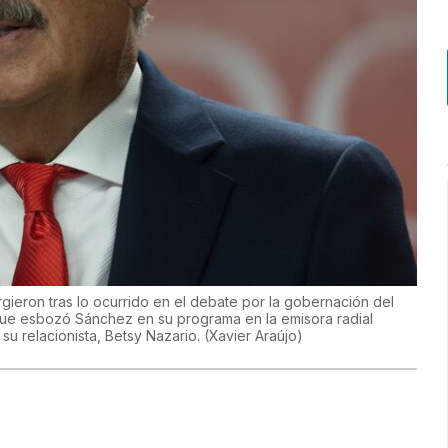
ieron tras lo ocurrido en el debate por la gobernación del
 que esbozó Sánchez en su programa en la emisora radial
su relacionista, Betsy Nazario.
(
Xavier Araújo
)