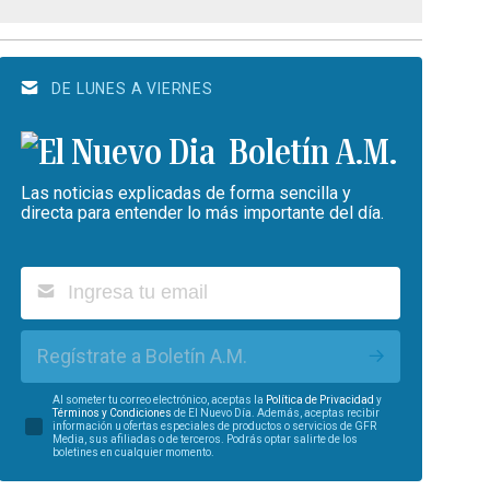
DE LUNES A VIERNES
Boletín A.M.
Las noticias explicadas de forma sencilla y
directa para entender lo más importante del día.
Regístrate a Boletín A.M.
Al someter tu correo electrónico, aceptas la
Política de Privacidad
y
Términos y Condiciones
de El Nuevo Día. Además, aceptas recibir
información u ofertas especiales de productos o servicios de GFR
Media, sus afiliadas o de terceros. Podrás optar salirte de los
boletines en cualquier momento.