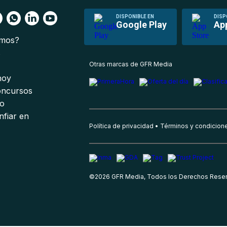
DISPONIBLE EN
DISP
Google Play
Ap
omos?
s
Otras marcas de GFR Media
 hoy
oncursos
io
nfiar en
Política de privacidad
Términos y condicion
©
2026
GFR Media, Todos los Derechos Rese