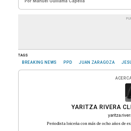
Por
Manuel Guillama Capella
PU
TAGS
BREAKING NEWS
PPD
JUAN ZARAGOZA
JES
ACERCA
YARITZA RIVERA C
yaritza.riv
Periodista loiceña con más de ocho años de ex