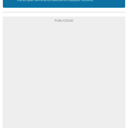
Podrás optar salirte de los boletines en cualquier momento.
PUBLICIDAD