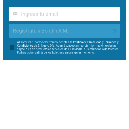
Regístrate a Boletín A.M.
Al someter tu correo electrónico, aceptas la
Política de Privacidad
y
Términos y
Condiciones
de El Nuevo Día. Además, aceptas recibir información u ofertas
especiales de productos o servicios de GFR Media, sus afiliadas o de terceros.
Podrás optar salirte de los boletines en cualquier momento.